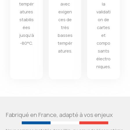
tempér
avec
la
atures
exigen
validati
stabilis
ces de
on de
ées
très
cartes
jusqu'à
basses
et
-80°C.
tempér
compo
atures.
sants
électro
niques.
Fabriqué en France, adapté à vos enjeux