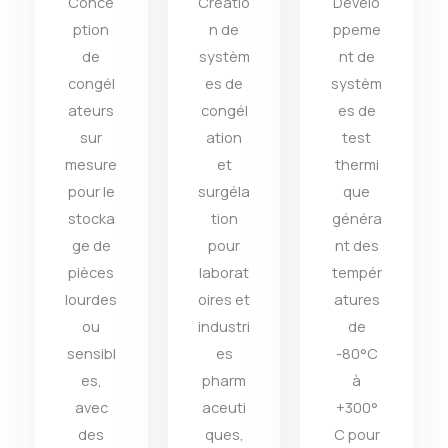
Conce
Créatio
Dévelo
ption
n de
ppeme
de
systèm
nt de
congél
es de
systèm
ateurs
congél
es de
sur
ation
test
mesure
et
thermi
pour le
surgéla
que
stocka
tion
généra
ge de
pour
nt des
pièces
laborat
tempér
lourdes
oires et
atures
ou
industri
de
sensibl
es
-80°C
es,
pharm
à
avec
aceuti
+300°
des
ques,
C pour