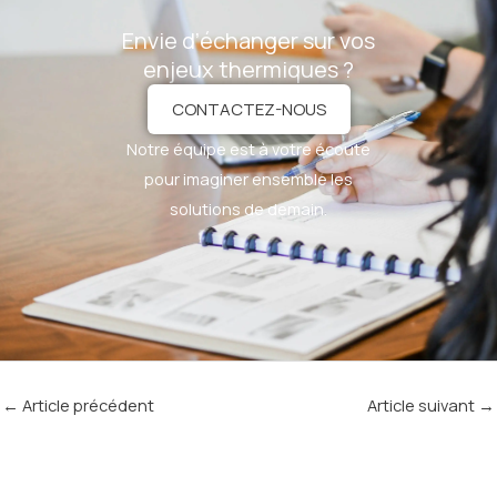
Envie d’échanger sur vos
enjeux thermiques ?
CONTACTEZ-NOUS
Notre équipe est à votre écoute
pour imaginer ensemble les
solutions de demain.
←
Article précédent
Article suivant
→